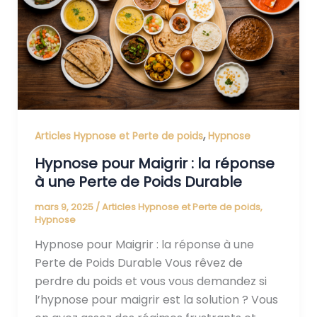
réponse
à
une
Perte
de
Poids
Durable
,
Articles Hypnose et Perte de poids
Hypnose
Hypnose pour Maigrir : la réponse
à une Perte de Poids Durable
mars 9, 2025
/
Articles Hypnose et Perte de poids
,
Hypnose
Hypnose pour Maigrir : la réponse à une
Perte de Poids Durable Vous rêvez de
perdre du poids et vous vous demandez si
l’hypnose pour maigrir est la solution ? Vous