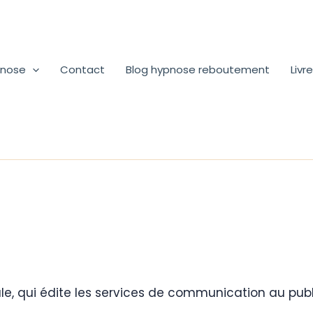
nose
Contact
Blog hypnose reboutement
Livr
ale, qui édite les services de communication au publ