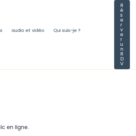
R
é
s
e
r
v
es
audio et vidéo
Qui suis-je ?
e
r
u
n
R
D
V
ic en ligne.