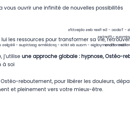
 vous ouvrir une infinité de nouvelles possibilités
Anxiété - Stress Burn out - Dépres
Particuliers - Ent
ui les ressources pour transformer sa vie, retrouver
 Entorses -Hémorroïdes - Fibromyalgie - maux de tête - problème gas
Développemen
j’utilise
une approche globale : hypnose, Ostéo-re
 à soi
stéo-reboutement, pour libérer les douleurs, dépass
ent et pleinement vers votre mieux-être.