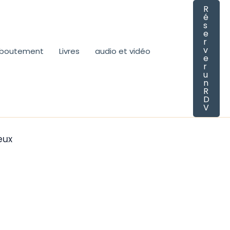
R
é
s
e
r
v
eboutement
Livres
audio et vidéo
e
r
u
n
R
D
V