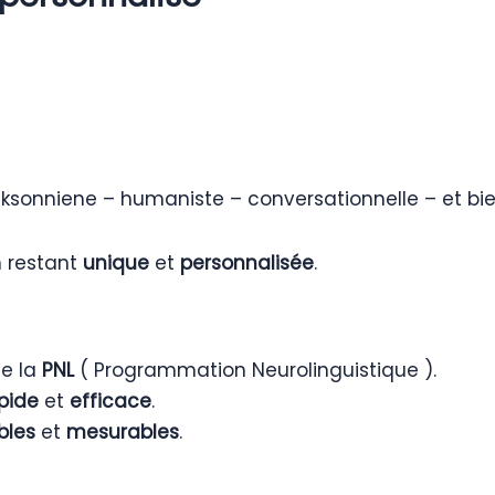
ricksonniene – humaniste – conversationnelle – et b
n restant
unique
et
personnalisée
.
de la
PNL
( Programmation Neurolinguistique ).
pide
et
efficace
.
bles
et
mesurables
.