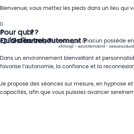
Bienvenue, vous mettez les pieds dans un lieu qui va
Pour qui ?
Pour quoi ?
Quoi d'autres ?
Et l'Ostéo-reboutement ?
J’ai la conviction profonde que chacun possède en l
Mal de dos -Tendinites - Lombalgies -
Dans un environnement bienveillant et personnalisé, 
favorise l’autonomie, la confiance et la reconnexion
Je propose des séances sur mesure, en hypnose et O
capacités, afin que vous puissiez avancer sereinem