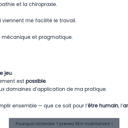
athie et la chiropraxie.
i viennent me facilité le travail.
re mécanique et pragmatique.
le jeu
.
gement est
possible
.
ux domaines d’application de ma pratique.
plir ensemble — que ce soit pour l’
être humain
, l’
a
Pourquoi attendre ? prenez RDV maintenant !