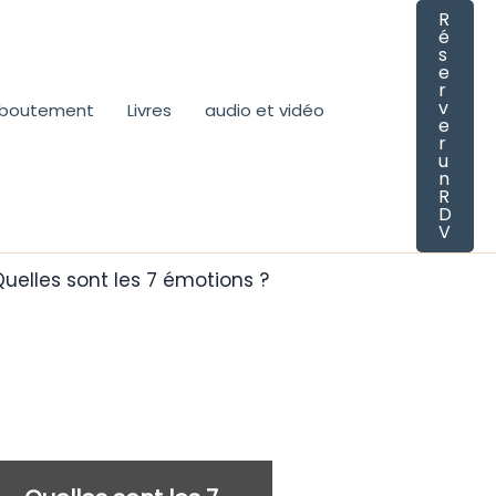
R
é
s
e
r
v
eboutement
Livres
audio et vidéo
e
r
u
n
R
D
V