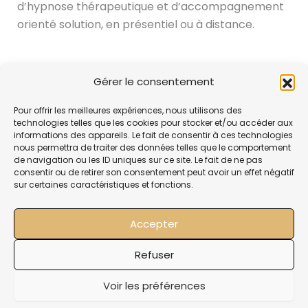
d’hypnose thérapeutique et d’accompagnement
orienté solution, en présentiel ou à distance.
PRÉCÉDENT
SUIVANT
Gérer le consentement
Pour offrir les meilleures expériences, nous utilisons des
technologies telles que les cookies pour stocker et/ou accéder aux
informations des appareils. Le fait de consentir à ces technologies
nous permettra de traiter des données telles que le comportement
de navigation ou les ID uniques sur ce site. Le fait de ne pas
consentir ou de retirer son consentement peut avoir un effet négatif
sur certaines caractéristiques et fonctions.
Accepter
Mentions légale
Refuser
Politique de confidentialit
Voir les préférences
Copyright 2024 Nicolas Duval
Création du site réalisé par CREO Web