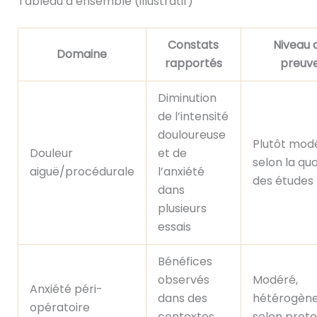
Tableau d’ensemble (illustratif)
Constats
Niveau 
Domaine
rapportés
preuv
Diminution
de l’intensité
douloureuse
Plutôt mod
Douleur
et de
selon la qua
aiguë/procédurale
l’anxiété
des études
dans
plusieurs
essais
Bénéfices
observés
Modéré,
Anxiété péri-
dans des
hétérogèn
opératoire
contextes
selon prot