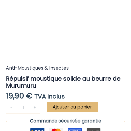
de
Murumuru
Anti-Moustiques & Insectes
Répulsif moustique solide au beurre de
Murumuru
19,90
€
TVA inclus
Ajouter au panier
-
+
Commande sécurisée garantie