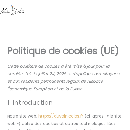
Consent
Consent
Consent
Consent
Consent
Consent
Consent
Consent
Consent
Consent
Consent
Consent
Statistiqu
Marketing
Aller
to
to
to
to
to
to
to
to
to
to
to
to
au
service
service
service
service
service
service
service
service
service
service
service
service
contenu
elementor
wordpress
stripe
litespeed
wordfence
google-
google-
google-
youtube
facebook
linkedin
divers
fonts
recaptcha
maps
Politique de cookies (UE)
Cette politique de cookies a été mise à jour pour la
dernière fois le juillet 24, 2026 et s’applique aux citoyens
et aux résidents permanents légaux de l’Espace
Économique Européen et de la Suisse.
1. Introduction
Notre site web,
https://duvalnicolas.fr
(ci-après : « le site
web ») utilise des cookies et autres technologies liées