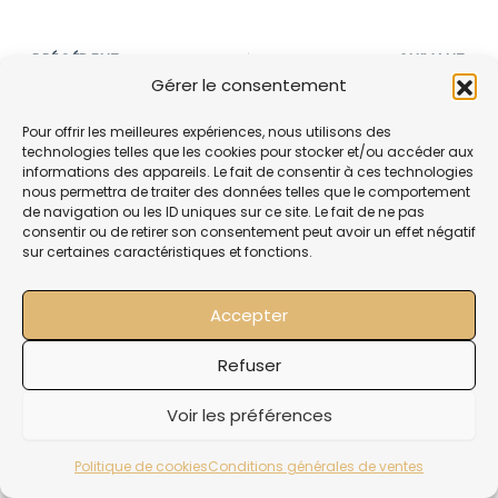
PRÉCÉDENT
SUIVANT
Gérer le consentement
Pour offrir les meilleures expériences, nous utilisons des
technologies telles que les cookies pour stocker et/ou accéder aux
informations des appareils. Le fait de consentir à ces technologies
nous permettra de traiter des données telles que le comportement
de navigation ou les ID uniques sur ce site. Le fait de ne pas
consentir ou de retirer son consentement peut avoir un effet négatif
sur certaines caractéristiques et fonctions.
Accepter
Mentions légale
Refuser
Politique de confidentialit
Voir les préférences
Copyright 2024 Nicolas Duval
Création du site réalisé par CREO Web
Politique de cookies
Conditions générales de ventes